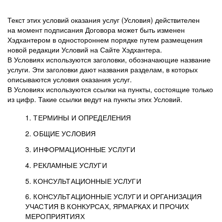
Текст этих условий оказания услуг (Условия) действителен
на момент подписания Договора может быть изменен
Хэдхантером в одностороннем порядке путем размещения
новой редакции Условий на Сайте Хэдхантера.
В Условиях используются заголовки, обозначающие название
услуги. Эти заголовки дают названия разделам, в которых
описываются условия оказания услуг.
В Условиях используются ссылки на пункты, состоящие только
из цифр. Такие ссылки ведут на пункты этих Условий.
1. ТЕРМИНЫ И ОПРЕДЕЛЕНИЯ
2. ОБЩИЕ УСЛОВИЯ
3. ИНФОРМАЦИОННЫЕ УСЛУГИ
1.1. Хэдхантер, или
Хэдхантер, ООО
4. РЕКЛАМНЫЕ УСЛУГИ
HeadHunter, или
«Хэдхантер», ИНН
2.1. Типы и статусы регистрации
5. КОНСУЛЬТАЦИОННЫЕ УСЛУГИ
Исполнитель
7718620740, адрес:
Типы регистрации
3.1. Предоставление доступа к базе данных
2.2. Активация услуг
6. КОНСУЛЬТАЦИОННЫЕ УСЛУГИ И ОРГАНИЗАЦИЯ
125047, г. Москва,
резюме с предложениями Соискателей
Описание и активация
УЧАСТИЯ В КОНКУРСАХ, ЯРМАРКАХ И ПРОЧИХ
2.1.1. Заказчику может быть присвоен один
4.0. Общие условия оказания рекламных услуг
внутригородская
о трудоустройстве с возможностью просмотра
МЕРОПРИЯТИЯХ
из Типов регистраций.
территория
4.0.1. Хэдхантер оказывает Заказчику услугу