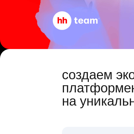
создаем эк
платформен
на уникаль