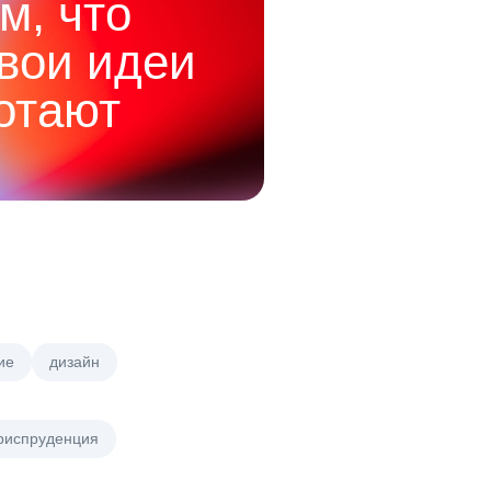
м, что
твои идеи
отают
ие
дизайн
риспруденция