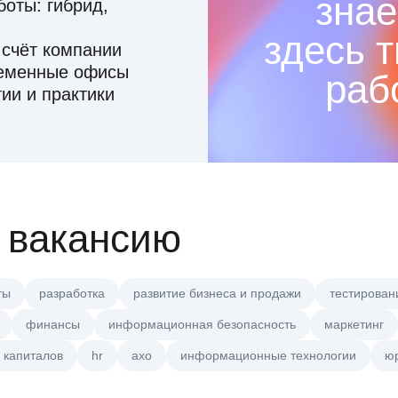
знае
оты: гибрид,
здесь 
 счёт компании
ременные офисы
раб
ии и практики
 вакансию
ты
разработка
развитие бизнеса и продажи
тестирован
финансы
информационная безопасность
маркетинг
 капиталов
hr
axo
информационные технологии
ю