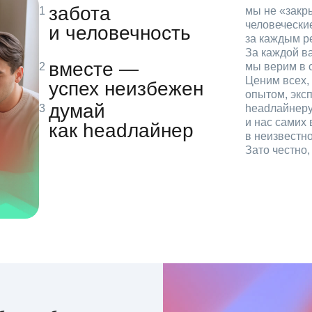
забота
мы не «зак
человечески
и человечность
за каждым р
За каждой в
вместе —
мы верим в с
Ценим всех, 
успех неизбежен
опытом, эксп
думай
headлайнеру
и нас самих 
как headлайнер
в неизвестн
Зато честно