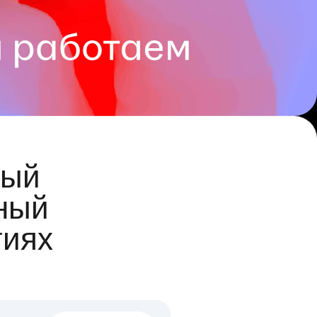
ый
ный
гиях