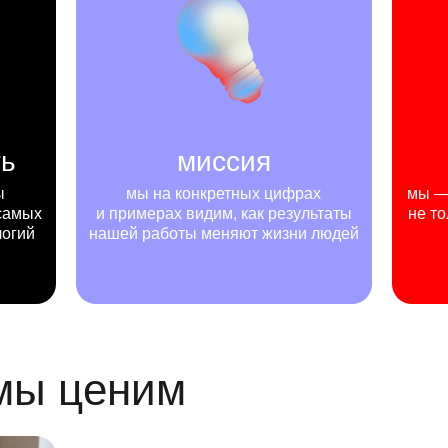
ть
миссия
ы
мы на конкретных цифрах
мы — 
самых
и примерах видим, как результаты
не то
логий
нашей работы меняют жизни людей
 мы ценим