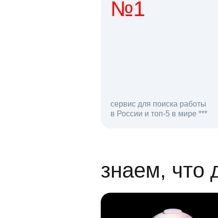
№1
1 мл
сервис для поиска работы
в России и топ-5 в мире ***
откликов на вак
знаем, что 