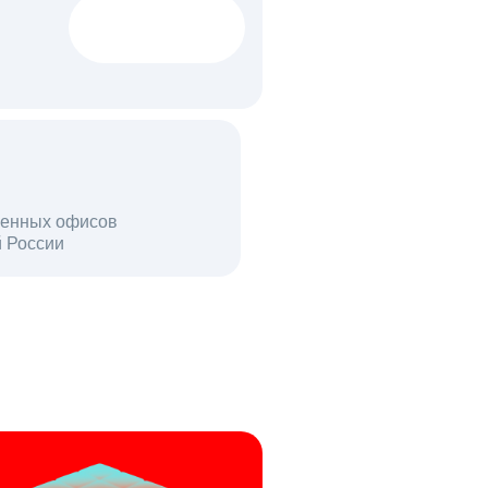
1522 тыс
вакансий
18 млн
енных офисов
й России
пользователей в день