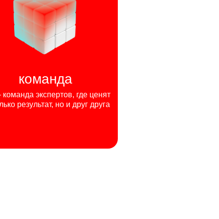
команда
команда экспертов, где ценят
лько результат, но и друг друга