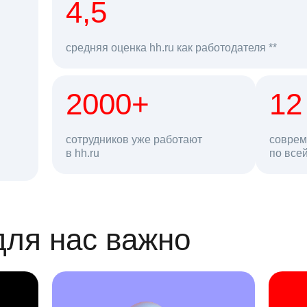
рд
4,5
средняя оценка hh.ru как работодателя **
2000+
68 млн
12
сотрудников уже работают
соврем
в hh.ru
резюме в базе
по все
ансии
для нас важно