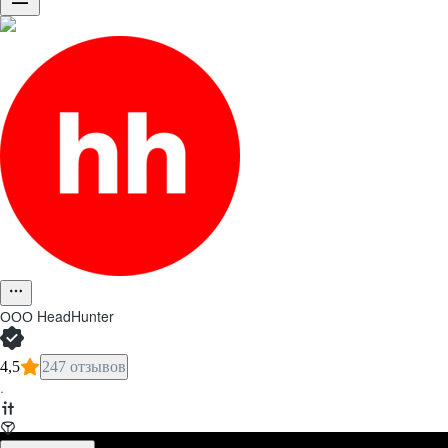
ООО
HeadHunter
4,5
247 отзывов
·