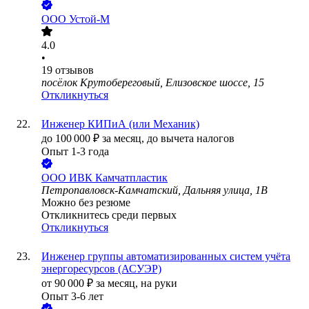
ООО
Устой-М
4.0
•
19
отзывов
посёлок Крутобереговый, Елизовское шоссе, 15
Откликнуться
Инженер КИПиА (или Механик)
до
100 000
₽
за месяц,
до вычета налогов
Опыт 1-3 года
ООО
ИВК Камчатпластик
Петропавловск-Камчатский, Дальняя улица, 1В
Можно без резюме
Откликнитесь среди первых
Откликнуться
Инженер группы автоматизированных систем учёта
энергоресурсов (АСУЭР)
от
90 000
₽
за месяц,
на руки
Опыт 3-6 лет