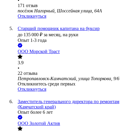
•
171
отзыв
посёлок Нагорный, Шоссейная улица, 64А
Откликнуться
Старший помощник капитана на буксир
до
135 000
₽
за месяц,
на руки
Опыт 1-3 года
ООО
Морской Траст
3.9
•
22
отзыва
Петропавловск-Камчатский, улица Топоркова, 9/6
Откликнитесь среди первых
Откликнуться
Заместитель генерального директора по ремонтам
(Камчатский край)
Опыт более 6 лет
ООО
Золотой Актив