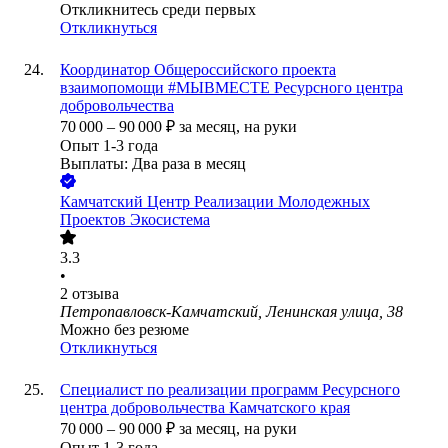
Откликнитесь среди первых
Откликнуться
Координатор Общероссийского проекта
взаимопомощи #МЫВМЕСТЕ Ресурсного центра
добровольчества
70 000
–
90 000
₽
за месяц,
на руки
Опыт 1-3 года
Выплаты: Два раза в месяц
Камчатский Центр Реализации Молодежных
Проектов Экосистема
3.3
•
2
отзыва
Петропавловск-Камчатский, Ленинская улица, 38
Можно без резюме
Откликнуться
Специалист по реализации программ Ресурсного
центра добровольчества Камчатского края
70 000
–
90 000
₽
за месяц,
на руки
Опыт 1-3 года