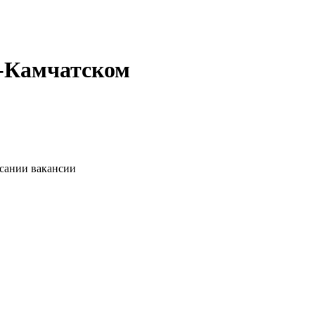
е-Камчатском
исании вакансии