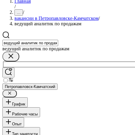
Главная
/
/
...
вакансии в Петропавловске-Камчатском
/
ведущий аналитик по продажам
ведущий аналитик по продажам
Петропавловск-Камчатский
График
Рабочие часы
Опыт
Тип занятости